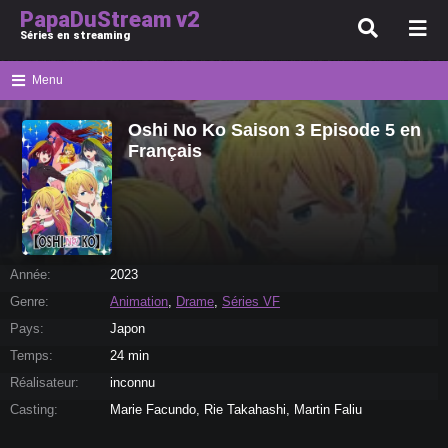
PapaDuStream v2
Séries en streaming
Menu
Oshi No Ko Saison 3 Episode 5 en
Français
Année:
2023
Genre:
Animation
,
Drame
,
Séries VF
Pays:
Japon
Temps:
24 min
Réalisateur:
inconnu
Casting:
Marie Facundo, Rie Takahashi, Martin Faliu