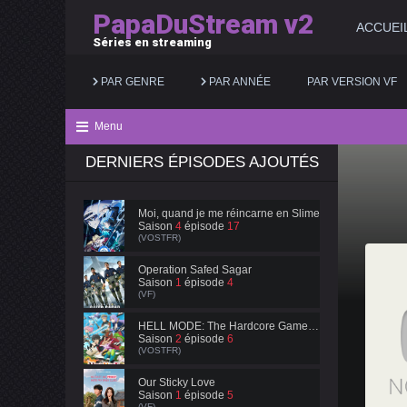
PapaDuStream v2
ACCUEI
Séries en streaming
PAR GENRE
PAR ANNÉE
PAR VERSION VF
Menu
DERNIERS ÉPISODES AJOUTÉS
Action
2025
Documentaire
Animation
2024
Drame
Moi, quand je me réincarne en Slime
Saison
4
épisode
17
Aventure
2023
Famille
(VOSTFR)
Biopic
2022
Fantastique
Operation Safed Sagar
Saison
1
épisode
4
(VF)
Comédie
2021
Guerre
HELL MODE: The Hardcore Gamer Dominates in Another World with Garbage Balancing
Saison
2
épisode
6
(VOSTFR)
Our Sticky Love
Saison
1
épisode
5
(VF)