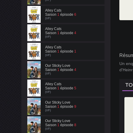
Alley Cats
Saison
1
épisode
6
(VF)
Alley Cats
Saison
1
épisode
4
(VF)
Alley Cats
Saison
1
épisode
1
Résum
(VF)
Un enqu
Our Sticky Love
d'Hein
Saison
1
épisode
4
(VF)
Alley Cats
TO
Saison
1
épisode
5
(VF)
Our Sticky Love
Saison
1
épisode
9
(VF)
Our Sticky Love
Saison
1
épisode
8
(VF)