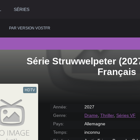
L
SÉRIES
PAR VERSION VOSTFR
Série Struwwelpeter (202
2020
Historique
2015
Romance
2
Français
2019
Horreur
2014
Science fiction
2
2018
Judiciaire
2013
Thriller
2
HDTV
2017
Musical
2012
Western
2
2016
Policier
2011
2
Année:
2027
Genre:
Drame
,
Thriller
,
Séries VF
Pays:
Allemagne
Temps:
inconnu